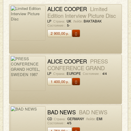
ALICE COOPER
Limited
Edition Interview Picture Disc
LP
Страна:
UK
Лейбл:
BAKTABAK
Состояние :
5-
2 900,00
р.
ALICE COOPER
PRESS
CONFERENCE GRAND
HOTEL, SWEDEN 1987
LP
Страна:
EUROPE
Состояние :
4/4
1 400,00
р.
BAD NEWS
BAD NEWS
CD
Страна:
GERMANY
Лейбл:
EMI
Состояние :
4/5
1 750,00
р.