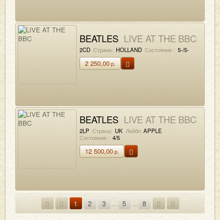
BEATLES
LIVE AT THE BBC
2CD
Страна:
HOLLAND
Состояние :
5-/5-
2 250,00
р.
BEATLES
LIVE AT THE BBC
2LP
Страна:
UK
Лейбл:
APPLE
Состояние :
4/5
12 500,00
р.
1
2
3
...
5
...
8