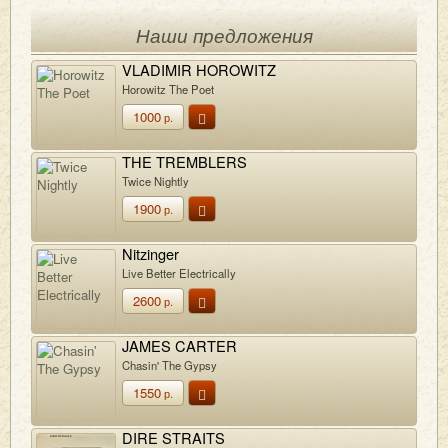
Наши предложения
VLADIMIR HOROWITZ
Horowitz The Poet
1000
р.
THE TREMBLERS
Twice Nightly
1900
р.
Nitzinger
Live Better Electrically
2600
р.
JAMES CARTER
Chasin' The Gypsy
1550
р.
DIRE STRAITS