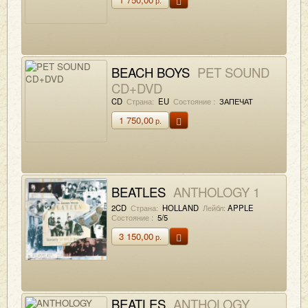
BEACH BOYS
PET SOUND
CD+DVD
CD
Страна:
EU
Состояние :
ЗАПЕЧАТ
1 750,00
р.
BEATLES
ANTHOLOGY 1
2CD
Страна:
HOLLAND
Лейбл:
APPLE
Состояние :
5/5
3 150,00
р.
BEATLES
ANTHOLOGY