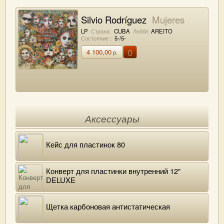
Silvio Rodríguez
Mujeres
LP
Страна:
CUBA
Лейбл:
AREITO
Состояние :
5-/5-
4 100,00
р.
Аксессуары
Кейс для пластинок 80
Конверт для пластинки внутренний 12"
DELUXE
Щетка карбоновая антистатическая