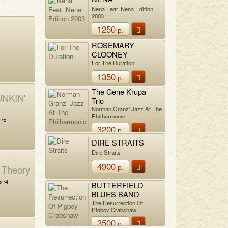
Nena Feat. Nena Edition
2003
1250
р.
ROSEMARY
CLOONEY
For The Duration
1350
р.
The Gene Krupa
NKIN'
Trio
Norman Granz' Jazz At The
Philharmonic
-/5
3200
р.
DIRE STRAITS
Dire Straits
4900
р.
 Theory
-/4-
BUTTERFIELD
BLUES BAND
The Resurrection Of
Pigboy Crabshaw
3500
р.