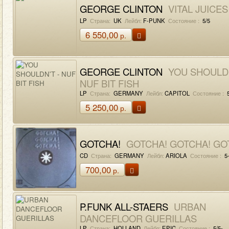
GEORGE CLINTON
VITAL JUICES
LP
Страна:
UK
Лейбл:
F-PUNK
Состояние :
5/5
6 550,00
р.
GEORGE CLINTON
YOU SHOULDN
NUF BIT FISH
LP
Страна:
GERMANY
Лейбл:
CAPITOL
Состояние :
5
5 250,00
р.
GOTCHA!
GOTCHA! GOTCHA! GO
CD
Страна:
GERMANY
Лейбл:
ARIOLA
Состояние :
5-
700,00
р.
P.FUNK ALL-STAERS
URBAN
DANCEFLOOR GUERILLAS
LP
Страна:
HOLLAND
Лейбл:
EPIC
Состояние :
5/5-