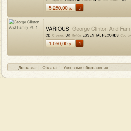
5 250,00
р.
VARIOUS
George Clinton And Famil
CD
Страна:
UK
Лейбл:
ESSENTIAL RECORDS
Состоя
1 050,00
р.
Доставка
Оплата
Условные обозначения
ГЛАВНАЯ
О МАГАЗИНЕ
КОНТАКТЫ
Д