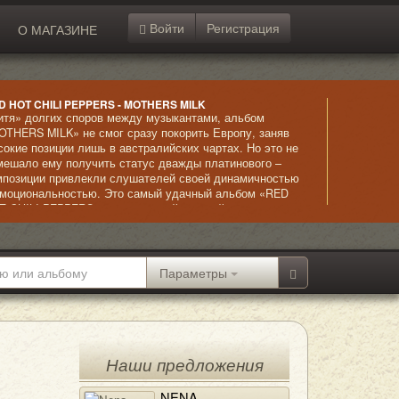
Войти
Регистрация
О МАГАЗИНЕ
D HOT CHILI PEPPERS - MOTHERS MILK
итя» долгих споров между музыкантами, альбом
OTHERS MILK» не смог сразу покорить Европу, заняв
сокие позиции лишь в австралийских чартах. Но это не
мешало ему получить статус дважды платинового –
мпозиции привлекли слушателей своей динамичностью
эмоциональностью. Это самый удачный альбом «RED
T CHILI PEPPERS», исполненный мощной энергетики и
айва.
Параметры
Наши предложения
NENA