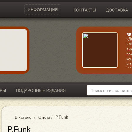
ИНФОРМАЦИЯ
КОНТАКТЫ
ДОСТАВКА
RE
«Д
«M
вы
по
ко
и 
HO
др
ИРЫ
ПОДАРОЧНЫЕ ИЗДАНИЯ
В каталог
/
Стили
/
P.Funk
P.Funk