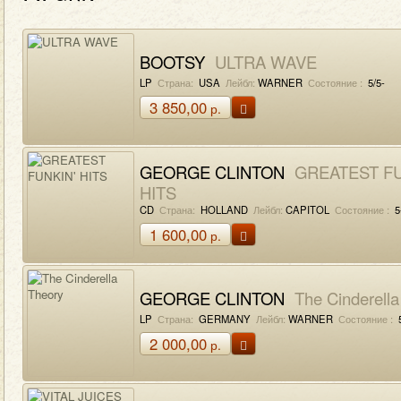
BOOTSY
ULTRA WAVE
LP
Страна:
USA
Лейбл:
WARNER
Состояние :
5/5-
3 850,00
р.
GEORGE CLINTON
GREATEST FU
HITS
CD
Страна:
HOLLAND
Лейбл:
CAPITOL
Состояние :
5
1 600,00
р.
GEORGE CLINTON
The Cinderella
LP
Страна:
GERMANY
Лейбл:
WARNER
Состояние :
5
2 000,00
р.