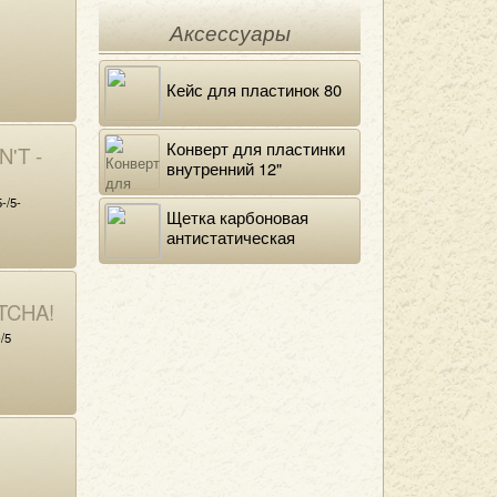
Аксессуары
Кейс для пластинок 80
Конверт для пластинки
'T -
внутренний 12"
DELUXE
-/5-
Щетка карбоновая
антистатическая
TCHA!
/5