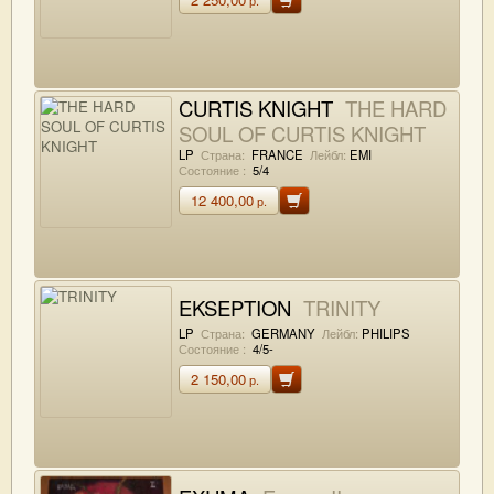
CURTIS KNIGHT
THE HARD
SOUL OF CURTIS KNIGHT
LP
Страна:
FRANCE
Лейбл:
EMI
Состояние :
5/4
12 400,00
р.
EKSEPTION
TRINITY
LP
Страна:
GERMANY
Лейбл:
PHILIPS
Состояние :
4/5-
2 150,00
р.