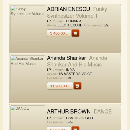
ADRIAN ENESCU
Funky
Synthesizer Volume 1
LP
Страна:
ROMANIA
Лейбл:
ELECTRECORD
Состояние :
5/5
3 400,00
р.
Ananda Shankar
Ananda
Shankar And His Music
LP
Страна:
INDIA
Лейбл:
HIS MASTER'S VOICE
Состояние :
5/3
11 200,00
р.
ARTHUR BROWN
DANCE
LP
Страна:
USA
Лейбл:
GULL
Состояние :
5-/5-
2 250,00
р.