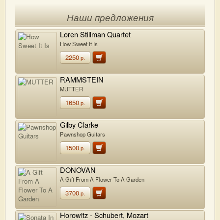
Наши предложения
Loren Stillman Quartet
How Sweet It Is
2250
р.
RAMMSTEIN
MUTTER
1650
р.
Gilby Clarke
Pawnshop Guitars
1500
р.
DONOVAN
A Gift From A Flower To A Garden
3700
р.
Horowitz - Schubert, Mozart