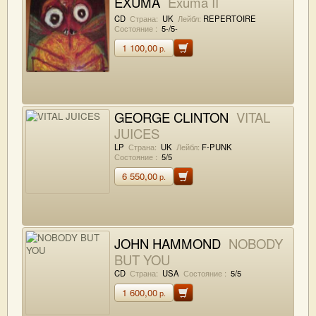
EXUMA
Exuma II
CD
Страна:
UK
Лейбл:
REPERTOIRE
Состояние :
5-/5-
1 100,00
р.
GEORGE CLINTON
VITAL
JUICES
LP
Страна:
UK
Лейбл:
F-PUNK
Состояние :
5/5
6 550,00
р.
JOHN HAMMOND
NOBODY
BUT YOU
CD
Страна:
USA
Состояние :
5/5
1 600,00
р.