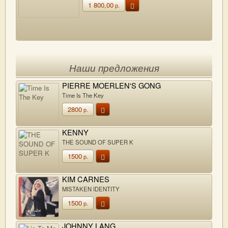
1 800,00
р.
Наши предложения
PIERRE MOERLEN'S GONG
Time Is The Key
2800
р.
KENNY
THE SOUND OF SUPER K
1500
р.
KIM CARNES
MISTAKEN IDENTITY
1500
р.
JOHNNY LANG