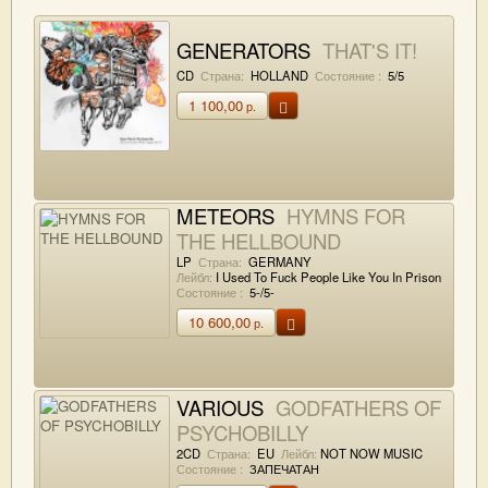
GENERATORS
THAT'S IT!
CD
Страна:
HOLLAND
Состояние :
5/5
1 100,00
р.
METEORS
HYMNS FOR
THE HELLBOUND
LP
Страна:
GERMANY
Лейбл:
I Used To Fuck People Like You In Prison
Состояние :
5-/5-
10 600,00
р.
VARIOUS
GODFATHERS OF
PSYCHOBILLY
2CD
Страна:
EU
Лейбл:
NOT NOW MUSIC
Состояние :
ЗАПЕЧАТАН