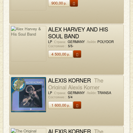
900,00
р.
ALEX HARVEY AND HIS
SOUL BAND
Alex Harvey & His Soul Band
LP
Страна:
GERMANY
Лейбл:
POLYDOR
Состояние :
5/5-
4 500,00
р.
ALEXIS KORNER
The
Original Alexis Korner
LP
Страна:
GERMANY
Лейбл:
TRANSA
Состояние :
5/4
1 600,00
р.
ALEXIS KORNER
The