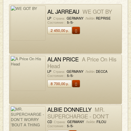
AL JARREAU
WE GOT BY
LP
Страна:
GERMANY
Лейбл:
REPRISE
Состояние :
5-/5-
2 450,00
р.
ALAN PRICE
A Price On His
Head
LP
Страна:
GERMANY
Лейбл:
DECCA
Состояние :
5-/5-
8 700,00
р.
ALBIE DONNELLY
MR.
SUPERCHARGE - DON'T
WORRY 'BOUT A THING
CD
Страна:
GERMANY
Лейбл:
FILOU
Состояние :
5-/5-