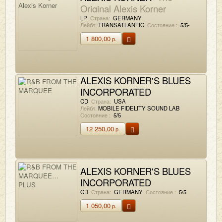
Original Alexis Korner
LP
Страна:
GERMANY
Лейбл:
TRANSATLANTIC
Состояние :
5/5-
1 800,00
р.
ALEXIS KORNER'S BLUES
INCORPORATED
R&B FROM THE MARQUEE
CD
Страна:
USA
Лейбл:
MOBILE FIDELITY SOUND LAB
Состояние :
5/5
12 250,00
р.
ALEXIS KORNER'S BLUES
INCORPORATED
R&B FROM THE
CD
Страна:
GERMANY
Состояние :
5/5
MARQUEE… PLUS
1 050,00
р.