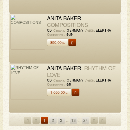
ANITA BAKER
COMPOSITIONS
CD
Страна:
GERMANY
Лейбл:
ELEKTRA
Состояние :
5-/5-
850,00
р.
ANITA BAKER
RHYTHM OF
LOVE
CD
Страна:
GERMANY
Лейбл:
ELEKTRA
Состояние :
5/5
1 050,00
р.
1
2
3
...
13
...
24