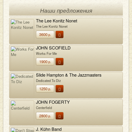
Наши предложения
The Lee Konitz Nonet
The Lee Konitz Nonet
3600
р.
JOHN SCOFIELD
Works For Me
1900
р.
Slide Hampton & The Jazzmasters
Dedicated To Diz
1250
р.
JOHN FOGERTY
Centerfield
2800
р.
J. Kühn Band