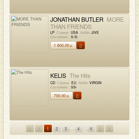
JONATHAN BUTLER
MORE
THAN FRIENDS
LP
Страна:
USA
Лейбл:
JIVE
Состояние :
5-/5-
1 600,00
р.
KELIS
The Hits
CD
Страна:
EU
Лейбл:
VIRGIN
Состояние :
5/5-
700,00
р.
1
2
3
...
4
...
6