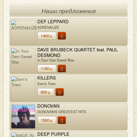
Наши предложения
DEF LEPPARD
ADRENALIZE
1400
р.
DAVE BRUBECK QUARTET feat. PAUL
DESMOND
In Your Own Sweet Way
1150
р.
KILLERS
Sam's Town
800
р.
DONOVAN
DONOVAN'S GREATEST HITS
1500
р.
DEEP PURPLE