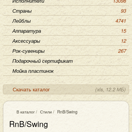
Исполнители
13098
Страны
93
Лейблы
4741
Аппаратура
15
Аксессуары
12
Рок-сувениры
267
Подарочный сертификат
Мойка пластинок
Скачать каталог
(xls, 12.2 МБ)
В каталог
/
Стили
/
RnB/Swing
RnB/Swing