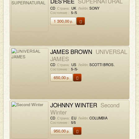
DES'REE
SUPERNATURAL
CD
Страна:
UK
Лейбл:
SONY
Состояние :
5-/5
1 300,00
р.
JAMES BROWN
UNIVERSAL
JAMES
CD
Страна:
US
Лейбл:
SCOTTI BROS.
Состояние :
5-/5-
650,00
р.
JOHNNY WINTER
Second
Winter
CD
Страна:
EU
Лейбл:
COLUMBIA
Состояние :
5/5
950,00
р.