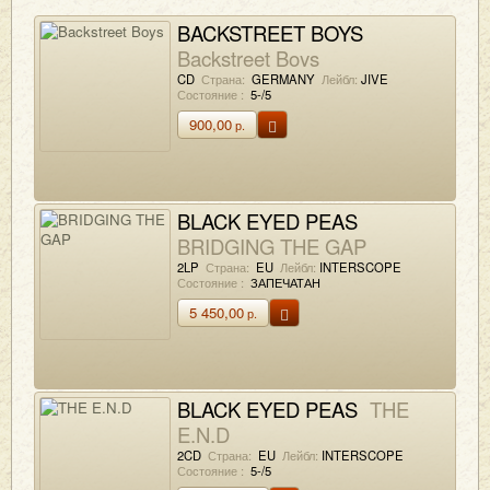
BACKSTREET BOYS
Backstreet Boys
CD
Страна:
GERMANY
Лейбл:
JIVE
Состояние :
5-/5
900,00
р.
BLACK EYED PEAS
BRIDGING THE GAP
2LP
Страна:
EU
Лейбл:
INTERSCOPE
Состояние :
ЗАПЕЧАТАН
5 450,00
р.
BLACK EYED PEAS
THE
E.N.D
2CD
Страна:
EU
Лейбл:
INTERSCOPE
Состояние :
5-/5