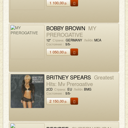
1 100,00
р.
BOBBY BROWN
MY
PREROGATIVE
12"
Страна:
GERMANY
Лейбл:
MCA
Состояние :
5/5-
1 050,00
р.
BRITNEY SPEARS
Greatest
Hits: My Prerogative
2CD
Страна:
EU
Лейбл:
BMG
Состояние :
5/5-
2 150,00
р.