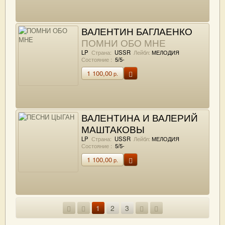
ВАЛЕНТИН БАГЛАЕНКО
ПОМНИ ОБО МНЕ
LP
Страна:
USSR
Лейбл:
МЕЛОДИЯ
Состояние :
5/5-
1 100,00
р.
ВАЛЕНТИНА И ВАЛЕРИЙ
МАШТАКОВЫ
ПЕСНИ ЦЫГАН
LP
Страна:
USSR
Лейбл:
МЕЛОДИЯ
Состояние :
5/5-
1 100,00
р.
1
2
3