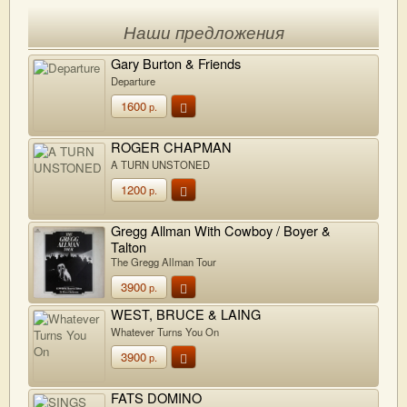
Наши предложения
Gary Burton & Friends
Departure
1600
р.
ROGER CHAPMAN
A TURN UNSTONED
1200
р.
Gregg Allman With Cowboy / Boyer &
Talton
The Gregg Allman Tour
3900
р.
WEST, BRUCE & LAING
Whatever Turns You On
3900
р.
FATS DOMINO