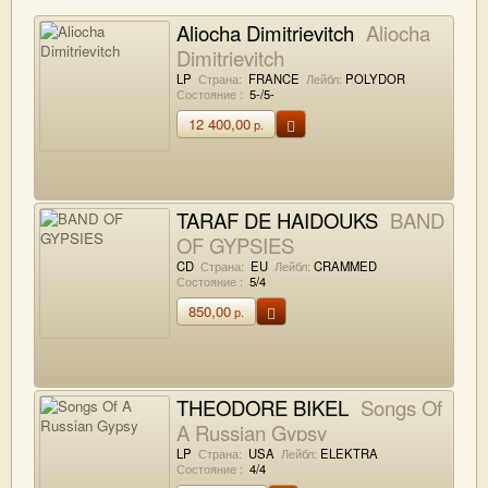
Aliocha Dimitrievitch
Aliocha
Dimitrievitch
LP
Страна:
FRANCE
Лейбл:
POLYDOR
Состояние :
5-/5-
12 400,00
р.
TARAF DE HAIDOUKS
BAND
OF GYPSIES
CD
Страна:
EU
Лейбл:
CRAMMED
Состояние :
5/4
850,00
р.
THEODORE BIKEL
Songs Of
A Russian Gypsy
LP
Страна:
USA
Лейбл:
ELEKTRA
Состояние :
4/4