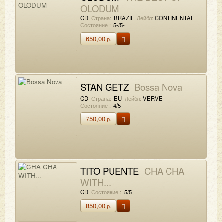
OLODUM
CD
Страна:
BRAZIL
Лейбл:
CONTINENTAL
Состояние :
5-/5-
650,00
р.
STAN GETZ
Bossa Nova
CD
Страна:
EU
Лейбл:
VERVE
Состояние :
4/5
750,00
р.
TITO PUENTE
CHA CHA
WITH...
CD
Состояние :
5/5
850,00
р.