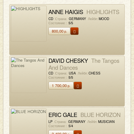
ANNE HAIGIS
HIGHLIGHTS
CD
Страна:
GERMANY
Лейбл:
MOOD
Состояние :
5/5
800,00
р.
DAVID CHESKY
The Tangos
And Dances
CD
Страна:
USA
Лейбл:
CHESS
Состояние :
5/5
1 700,00
р.
ERIC GALE
BLUE HORIZON
LP
Страна:
GERMANY
Лейбл:
MUSICIAN
Состояние :
5/4
3 400,00
р.