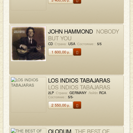
JOHN HAMMOND
NOBODY
BUT YOU
CD
Страна:
USA
Состояние :
5/5
1 600,00
р.
LOS INDIOS TABAJARAS
LOS INDIOS TABAJARAS
2LP
Страна:
GERMANY
Лейбл:
RCA
Состояние :
5/5-
2 550,00
р.
OLODUM
THE BEST OF