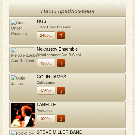
Наши предложения
RUSH
Grace Under Pressure
2400
р.
Nekrassov Ensemble
Melodienzauber Aus Rußland
1200
р.
COLIN JAMES
Colin James
1350
р.
LABELLE
Nightbirds
1900
р.
STEVE MILLER BAND