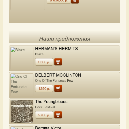
Наши предложения
HERMAN'S HERMITS
Blaze
3500
р.
DELBERT MCCLINTON
One Of The Fortunate Few
1250
р.
The Youngbloods
Rock Festival
2700
р.
Bergitta Victor