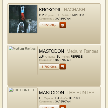
KROKODIL
NACHASH
2LP
Страна:
EU
Лейбл:
UNIVERSAL
Состояние :
ЗАПЕЧАТАН
6 550,00
р.
MASTODON
Medium Rarities
2LP
Страна:
EU
Лейбл:
REPRISE
Состояние :
ЗАПЕЧАТАН
6 700,00
р.
MASTODON
THE HUNTER
LP
Страна:
EU
Лейбл:
REPRISE
Состояние :
ЗАПЕЧАТАН
8 650,00
р.