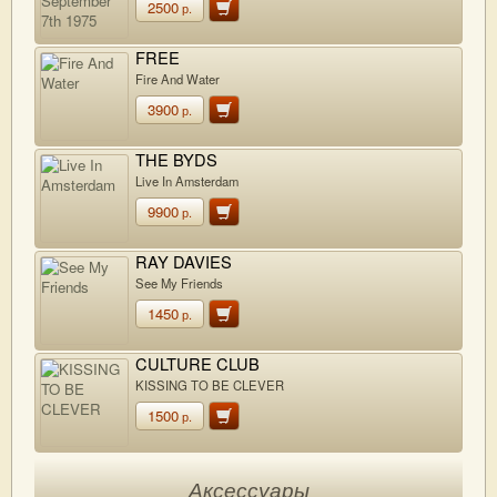
2500
р.
FREE
Fire And Water
3900
р.
THE BYDS
Live In Amsterdam
9900
р.
RAY DAVIES
See My Friends
1450
р.
CULTURE CLUB
KISSING TO BE CLEVER
1500
р.
Аксессуары