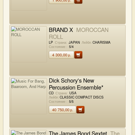
BRAND X
MOROCCAN
ROLL
LP
Страна:
JAPAN
Лейбл:
CHARISMA
Состояние :
5/4
4 300,00
р.
Dick Schory's New
Percussion Ensemble*
Music For Bang, Baaroom,
CD
Страна:
USA
Лейбл:
CLASSIC COMPACT DISCS
And Harp
Состояние :
5/5
40 750,00
р.
The James Bond Sextet
The