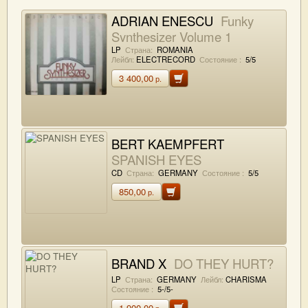
ADRIAN ENESCU
Funky
Synthesizer Volume 1
LP
Страна:
ROMANIA
Лейбл:
ELECTRECORD
Состояние :
5/5
3 400,00
р.
BERT KAEMPFERT
SPANISH EYES
CD
Страна:
GERMANY
Состояние :
5/5
850,00
р.
BRAND X
DO THEY HURT?
LP
Страна:
GERMANY
Лейбл:
CHARISMA
Состояние :
5-/5-
1 900,00
р.