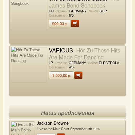
James Bond Songbook
CD
Страна:
GERMANY
Лейбл:
BGP
Состояние :
5/5
900,00
р.
VARIOUS
Hör Zu These Hits
Are Made For Dancing
LP
Страна:
GERMANY
Лейбл:
ELECTROLA
Состояние :
4/5-
1 500,00
р.
Наши предложения
Jackson Browne
Live at the Main Point-September 7th 1975