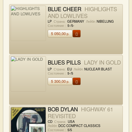
BLUE CHEER
HIGHLIGHTS
AND LOWLIVES
LP
Страна:
GERMANY
Лейбл:
NIBELUNG
Состояние :
5-/5-
5 050,00
р.
BLUES PILLS
LADY IN GOLD
LP
Страна:
EU
Лейбл:
NUCLEAR BLAST
Состояние :
5-/5
5 300,00
р.
BOB DYLAN
HIGHWAY 61
REVISITED
CD
Страна:
USA
Лейбл:
DCC COMPACT CLASSICS
Состояние :
5/5