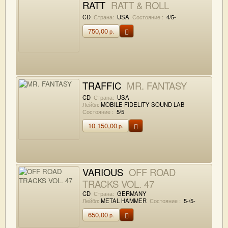
RATT
RATT & ROLL
CD
Страна:
USA
Состояние :
4/5-
750,00
р.
TRAFFIC
MR. FANTASY
CD
Страна:
USA
Лейбл:
MOBILE FIDELITY SOUND LAB
Состояние :
5/5
10 150,00
р.
VARIOUS
OFF ROAD
TRACKS VOL. 47
CD
Страна:
GERMANY
Лейбл:
METAL HAMMER
Состояние :
5-/5-
650,00
р.