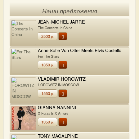
Наши предложения
JEAN-MICHEL JARRE
The Concerts In China
2500
р.
Anne Sofie Von Otter Meets Elvis Costello
For The Stars
1350
р.
VLADIMIR HOROWITZ
HOROWITZ IN MOSCOW
1550
р.
GIANNA NANNINI
X Forza E X Amore
1350
р.
TONY MACALPINE