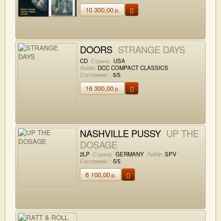
10 300,00
р.
DOORS
STRANGE DAYS
CD
Страна:
USA
Лейбл:
DCC COMPACT CLASSICS
Состояние :
5/5
16 300,00
р.
NASHVILLE PUSSY
UP THE
DOSAGE
2LP
Страна:
GERMANY
Лейбл:
SPV
Состояние :
5/5
6 100,00
р.