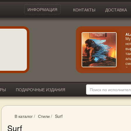
ИНФОРМАЦИЯ
КОНТАКТЫ
ДОСТАВКА
AL
Му
но
вы
та
ал
см
Эк
кр
ИРЫ
ПОДАРОЧНЫЕ ИЗДАНИЯ
В каталог
/
Стили
/
Surf
Surf