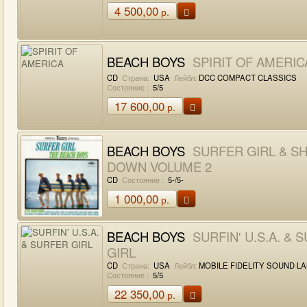
4 500,00
р.
BEACH BOYS
SPIRIT OF AMERIC
CD
Страна:
USA
Лейбл:
DCC COMPACT CLASSICS
Состояние :
5/5
17 600,00
р.
BEACH BOYS
SURFER GIRL & S
DOWN VOLUME 2
CD
Состояние :
5-/5-
1 000,00
р.
BEACH BOYS
SURFIN' U.S.A. & 
GIRL
CD
Страна:
USA
Лейбл:
MOBILE FIDELITY SOUND L
Состояние :
5/5
22 350,00
р.