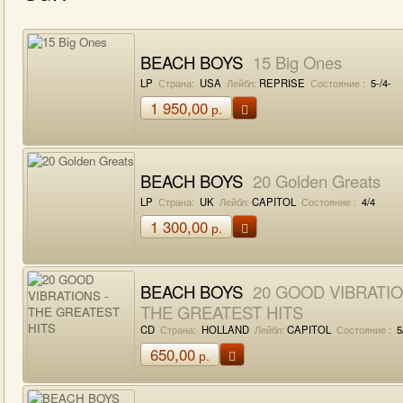
BEACH BOYS
15 Big Ones
LP
Страна:
USA
Лейбл:
REPRISE
Состояние :
5-/4-
1 950,00
р.
BEACH BOYS
20 Golden Greats
LP
Страна:
UK
Лейбл:
CAPITOL
Состояние :
4/4
1 300,00
р.
BEACH BOYS
20 GOOD VIBRATIO
THE GREATEST HITS
CD
Страна:
HOLLAND
Лейбл:
CAPITOL
Состояние :
5
650,00
р.