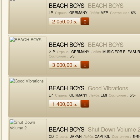
BEACH BOYS
BEACH BOYS
LP
Страна:
GERMANY
Лейбл:
MFP
Состояние :
5/5-
2 050,00
р.
BEACH BOYS
BEACH BOYS
2LP
Страна:
GERMANY
Лейбл:
MUSIC FOR PLEASU
Состояние :
5/5
3 000,00
р.
BEACH BOYS
Good Vibrations
LP
Страна:
GERMANY
Лейбл:
EMI
Состояние :
5/5-
1 400,00
р.
BEACH BOYS
Shut Down Volume 
CD
Страна:
JAPAN
Лейбл:
CAPITOL
Состояние :
5-/5-