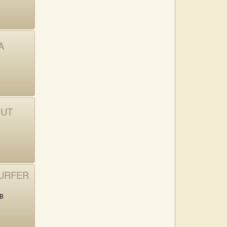
A
HUT
SURFER
AB