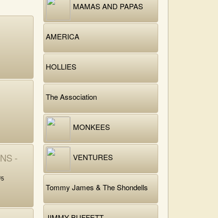
MAMAS AND PAPAS
AMERICA
HOLLIES
The Association
MONKEES
NS -
VENTURES
/5
Tommy James & The Shondells
JIMMY BUFFETT