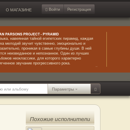
Войти
Регистрация
О МАГАЗИНЕ
AN PARSONS PROJECT - PYRAMID
зыка, навеянная тайной египетских пирамид, каждая
тка мелодий звучит чувственно, эмоционально и
разительно, проникая в самые глубины души. В ней
ится неизведанное и непознанное. Один из лучших
ьбомов неоклассики, для которого характерно
ягченное звучание прогрессивного рока.
страординарное исполнение сочетается с невыразимой
асотой композиций и безупречно звучащим вокалом.
Параметры
Похожие исполнители