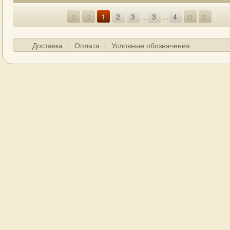
1
2
3
...
3
...
4
Доставка
Оплата
Условные обозначения
ГЛАВНАЯ
О МАГАЗИНЕ
КОНТАКТЫ
Д
© Boogiemanmusic 2012-2025, все права защищены.
вание каталога разрешается только с разрешения авторов и при 
Виниловые пластинки