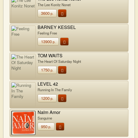
The Lee Konitz Nonet
3600
р.
BARNEY KESSEL
Feeling Free
13900
р.
TOM WAITS
The Heart Of Saturday Night
1750
р.
LEVEL 42
Running In The Family
1200
р.
Naïm Amor
Sanguine
950
р.