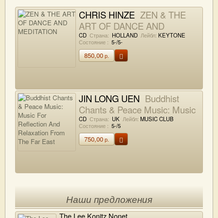
CHRIS HINZE
ZEN & THE
ART OF DANCE AND
MEDITATION
CD
Страна:
HOLLAND
Лейбл:
KEYTONE
Состояние :
5-/5-
850,00
р.
JIN LONG UEN
Buddhist
Chants & Peace Music: Music
For Reflection And Relaxation
CD
Страна:
UK
Лейбл:
MUSIC CLUB
Состояние :
5-/5
From The Far East
750,00
р.
Наши предложения
The Lee Konitz Nonet