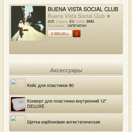
BUENA VISTA SOCIAL CLUB
Buena Vista Social Club ★
Edición 25 Aniversario
2CD
Страна:
EU
Лейбл:
BMG
Состояние :
ЗАПЕЧАТАН
2 900,00
р.
Аксессуары
Кейс для пластинок 80
Конверт для пластинки внутренний 12"
DELUXE
Щетка карбоновая антистатическая