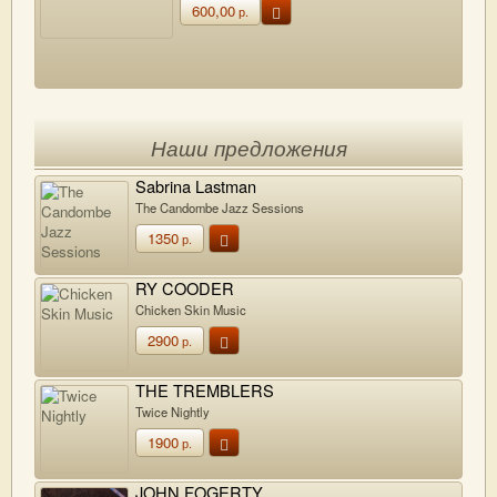
600,00
р.
Наши предложения
Sabrina Lastman
The Candombe Jazz Sessions
1350
р.
RY COODER
Chicken Skin Music
2900
р.
THE TREMBLERS
Twice Nightly
1900
р.
JOHN FOGERTY