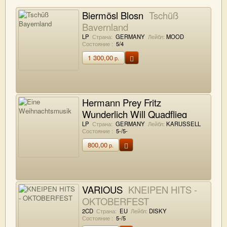
Biermösl Blosn
Tschüß
Bayernland
LP
Страна:
GERMANY
Лейбл:
MOOD
Состояние :
5/4
1 300,00
р.
Hermann Prey Fritz
Wunderlich Will Quadflieg
Eine Weihnachtsmusik
LP
Страна:
GERMANY
Лейбл:
KARUSSELL
Состояние :
5-/5-
800,00
р.
VARIOUS
KNEIPEN HITS -
OKTOBERFEST
2CD
Страна:
EU
Лейбл:
DISKY
Состояние :
5-/5