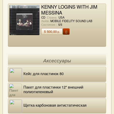
KENNY LOGINS WITH JIM
MESSINA
SITTIN' IN
CD
Страна:
USA
Лейбл:
MOBILE FIDELITY SOUND LAB
Состояние :
5/5
5 500,00
р.
Аксессуары
Кейс для пластинок 80
Пакет для пластинки 12" внешний
полиэтиленовый
Щетка карбоновая антистатическая