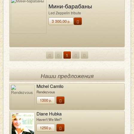
Мини-барабаны
Led Zeppelin tribute
3 300,00
р.
1
Наши предложения
Michel Camilo
Rendezvous
1300
р.
Diane Hubka
Haven't We Met?
1250
р.