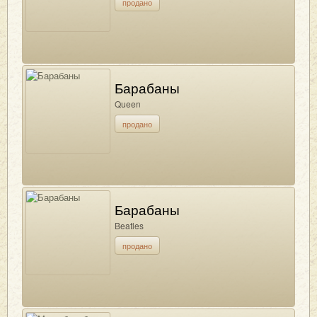
продано
Барабаны
Queen
продано
Барабаны
Beatles
продано