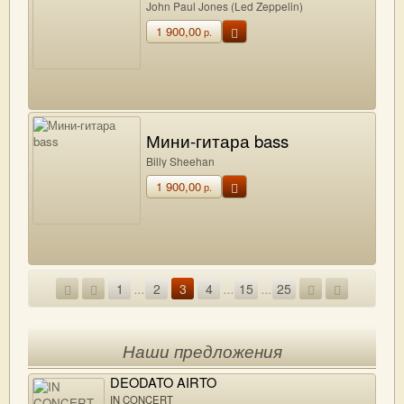
John Paul Jones (Led Zeppelin)
1 900,00
р.
Мини-гитара bass
Billy Sheehan
1 900,00
р.
1
...
2
3
4
...
15
...
25
Наши предложения
DEODATO AIRTO
IN CONCERT