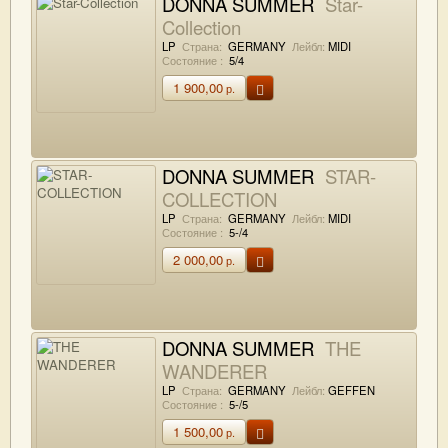
DONNA SUMMER
Star-
Collection
LP
Страна:
GERMANY
Лейбл:
MIDI
Состояние :
5/4
1 900,00
р.
DONNA SUMMER
STAR-
COLLECTION
LP
Страна:
GERMANY
Лейбл:
MIDI
Состояние :
5-/4
2 000,00
р.
DONNA SUMMER
THE
WANDERER
LP
Страна:
GERMANY
Лейбл:
GEFFEN
Состояние :
5-/5
1 500,00
р.