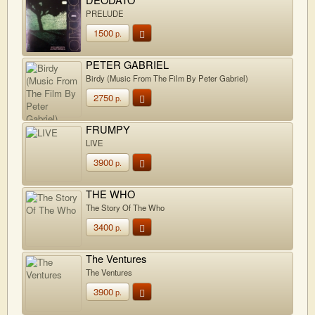
PRELUDE
1500
р.
PETER GABRIEL
Birdy (Music From The Film By Peter Gabriel)
2750
р.
FRUMPY
LIVE
3900
р.
THE WHO
The Story Of The Who
3400
р.
The Ventures
The Ventures
3900
р.