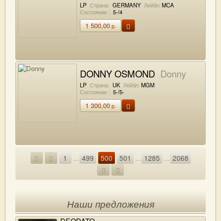
THE HIGH AND THE MIGHTY
LP
Страна:
GERMANY
Лейбл:
MCA
Состояние :
5-/4
1 500,00
р.
DONNY OSMOND
Donny
LP
Страна:
UK
Лейбл:
MGM
Состояние :
5-/5-
1 300,00
р.
1
...
499
500
501
...
1285
...
2068
Наши предложения
DEODATO