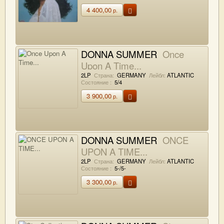
4 400,00
р.
DONNA SUMMER
Once
Upon A Time...
2LP
Страна:
GERMANY
Лейбл:
ATLANTIC
Состояние :
5/4
3 900,00
р.
DONNA SUMMER
ONCE
UPON A TIME...
2LP
Страна:
GERMANY
Лейбл:
ATLANTIC
Состояние :
5-/5-
3 300,00
р.