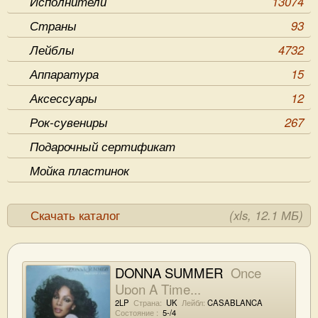
Исполнители
13074
Страны
93
Лейблы
4732
Аппаратура
15
Аксессуары
12
Рок-сувениры
267
Подарочный сертификат
Мойка пластинок
Скачать каталог
(xls, 12.1 МБ)
DONNA SUMMER
Once
Upon A Time...
2LP
Страна:
UK
Лейбл:
CASABLANCA
Состояние :
5-/4