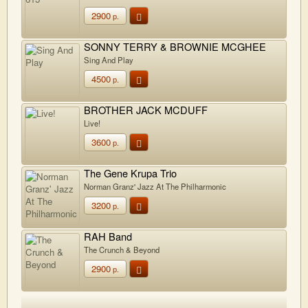
2900
р.
SONNY TERRY & BROWNIE MCGHEE
Sing And Play
4500
р.
BROTHER JACK MCDUFF
Live!
3600
р.
The Gene Krupa Trio
Norman Granz' Jazz At The Philharmonic
3200
р.
RAH Band
The Crunch & Beyond
2900
р.