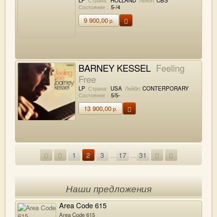
Состояние :
5-/4
9 900,00
р.
BARNEY KESSEL
Feeling
Free
LP
Страна:
USA
Лейбл:
CONTERPORARY
Состояние :
5/5-
13 900,00
р.
1
2
3
...
17
...
31
Наши предложения
Area Code 615
Area Code 615