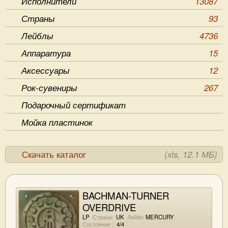
Исполнители
13087
Страны
93
Лейблы
4736
Аппаратура
15
Аксессуары
12
Рок-сувениры
267
Подарочный сертификат
Мойка пластинок
Скачать каталог
(xls, 12.1 МБ)
BACHMAN-TURNER
OVERDRIVE
Bachman-Turner Overdrive
LP
Страна:
UK
Лейбл:
MERCURY
Состояние :
4/4