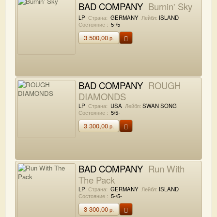
BAD COMPANY
Burnin' Sky
LP
Страна:
GERMANY
Лейбл:
ISLAND
Состояние :
5-/5
3 500,00
р.
BAD COMPANY
ROUGH
DIAMONDS
LP
Страна:
USA
Лейбл:
SWAN SONG
Состояние :
5/5-
3 300,00
р.
BAD COMPANY
Run With
The Pack
LP
Страна:
GERMANY
Лейбл:
ISLAND
Состояние :
5-/5-
3 300,00
р.