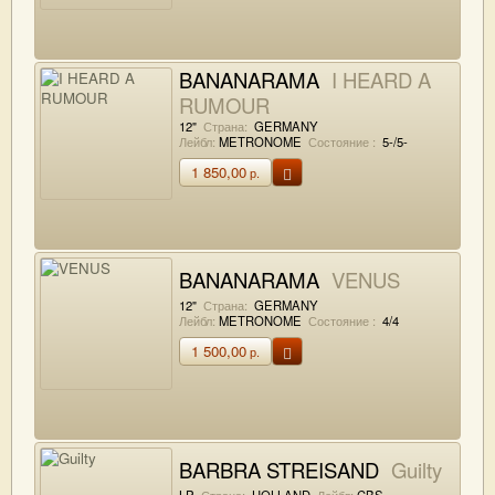
BANANARAMA
I HEARD A
RUMOUR
12"
Страна:
GERMANY
Лейбл:
METRONOME
Состояние :
5-/5-
1 850,00
р.
BANANARAMA
VENUS
12"
Страна:
GERMANY
Лейбл:
METRONOME
Состояние :
4/4
1 500,00
р.
BARBRA STREISAND
Guilty
LP
Страна:
HOLLAND
Лейбл:
CBS