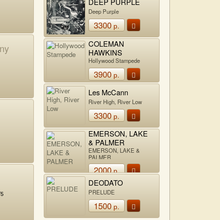
DEEP PURPLE
Deep Purple
3300
р.
COLEMAN
ony
HAWKINS
Hollywood Stampede
3900
р.
Les McCann
River High, River Low
3300
р.
EMERSON, LAKE
& PALMER
EMERSON, LAKE &
PALMER
2000
р.
DEODATO
PRELUDE
/5
1500
р.