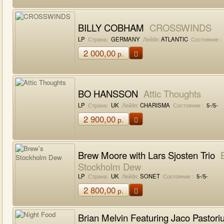
BILLY COBHAM
CROSSWINDS
LP
Страна:
GERMANY
Лейбл:
ATLANTIC
Состояние :
2 000,00
р.
BO HANSSON
Attic Thoughts
LP
Страна:
UK
Лейбл:
CHARISMA
Состояние :
5-/5-
2 900,00
р.
Brew Moore with Lars Sjosten Trio
B
Stockholm Dew
LP
Страна:
UK
Лейбл:
SONET
Состояние :
5-/5-
2 800,00
р.
Brian Melvin Featuring Jaco Pastori