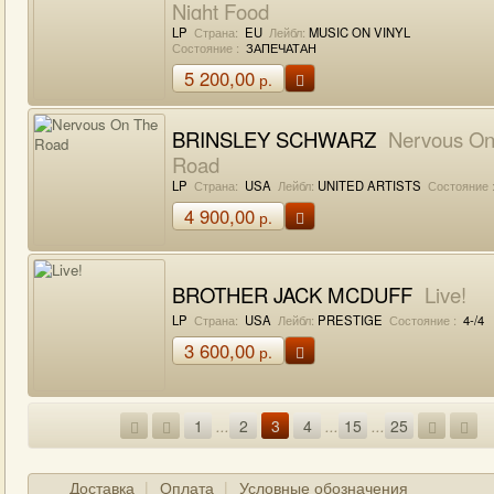
Night Food
LP
Страна:
EU
Лейбл:
MUSIC ON VINYL
Состояние :
ЗАПЕЧАТАН
5 200,00
р.
BRINSLEY SCHWARZ
Nervous On
Road
LP
Страна:
USA
Лейбл:
UNITED ARTISTS
Состояние 
4 900,00
р.
BROTHER JACK MCDUFF
Live!
LP
Страна:
USA
Лейбл:
PRESTIGE
Состояние :
4-/4
3 600,00
р.
1
...
2
3
4
...
15
...
25
Доставка
Оплата
Условные обозначения