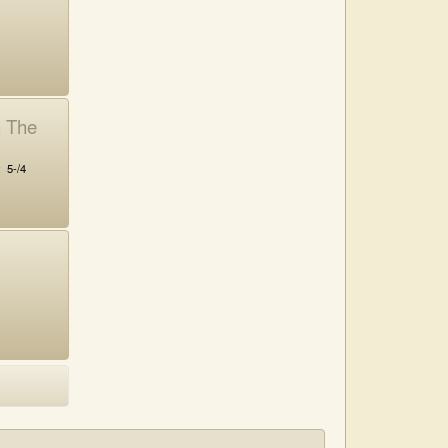
 The
:
5-/4