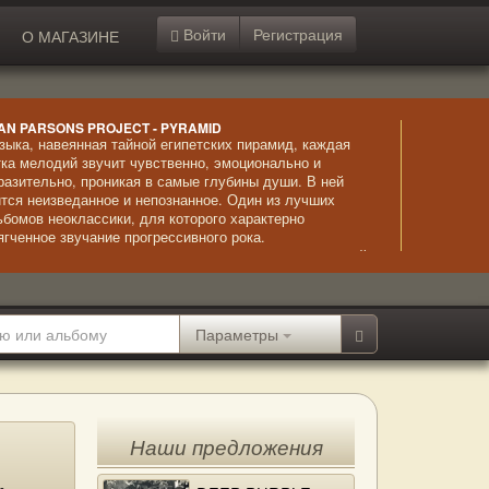
Войти
Регистрация
О МАГАЗИНЕ
AN PARSONS PROJECT - PYRAMID
зыка, навеянная тайной египетских пирамид, каждая
тка мелодий звучит чувственно, эмоционально и
разительно, проникая в самые глубины души. В ней
ится неизведанное и непознанное. Один из лучших
ьбомов неоклассики, для которого характерно
ягченное звучание прогрессивного рока.
страординарное исполнение сочетается с невыразимой
асотой композиций и безупречно звучащим вокалом.
Параметры
Наши предложения
-