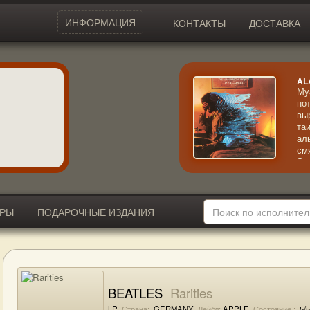
ИНФОРМАЦИЯ
КОНТАКТЫ
ДОСТАВКА
AL
Му
но
вы
та
ал
см
Эк
кр
ИРЫ
ПОДАРОЧНЫЕ ИЗДАНИЯ
BEATLES
Rarities
LP
Страна:
GERMANY
Лейбл:
APPLE
Состояние :
5/5