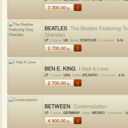
3 300,00
р.
BEATLES
The Beatles Featuring T
Sheridan
LP
Страна:
UK
Лейбл:
CONTOUR
Состояние :
5-/5-
2 700,00
р.
BEN E. KING
I Had A Love
LP
Страна:
USA
Лейбл:
ATLANTIC
Состояние :
5-/5-
2 700,00
р.
BETWEEN
Contemplation
LP
Страна:
GERMANY
Лейбл:
WERGO
Состояние :
5
4 900,00
р.