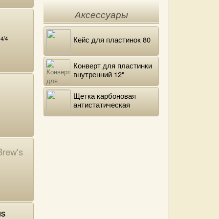
Аксессуары
4/4
Кейс для пластинок 80
Конверт для пластинки
внутренний 12"
DELUXE
Щетка карбоновая
антистатическая
rew's
us