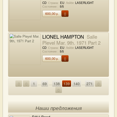
CD
Страна:
EU
Лейбл:
LASERLIGHT
Состояние :
5/5
600,00
р.
LIONEL HAMPTON
Salle
Pleyel Mar. 9th, 1971 Part 2
CD
Страна:
EU
Лейбл:
LASERLIGHT
Состояние :
5/5
600,00
р.
1
...
69
...
138
139
140
...
271
Наши предложения
RAH Band