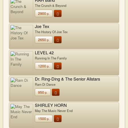
The Crunch & Beyond
2900
р.
Joe Tex
The History Of Joe Tex
2650
р.
LEVEL 42
Running In The Family
1200
р.
Dr. Ring-Ding & The Senior Allstars
Ram Di Dance
950
р.
SHIRLEY HORN
May The Music Never End
1500
р.