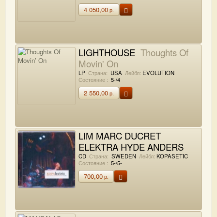
4 050,00
р.
LIGHTHOUSE
Thoughts Of
Movin' On
LP
Страна:
USA
Лейбл:
EVOLUTION
Состояние :
5-/4
2 550,00
р.
LIM MARC DUCRET
ELEKTRA HYDE ANDERS
NILSSON'S AORTA
CD
Страна:
SWEDEN
Лейбл:
KOPASETIC
Состояние :
5-/5-
KOPAlectric (Music From The
700,00
р.
KOPAfestival 2006 Volume 2)