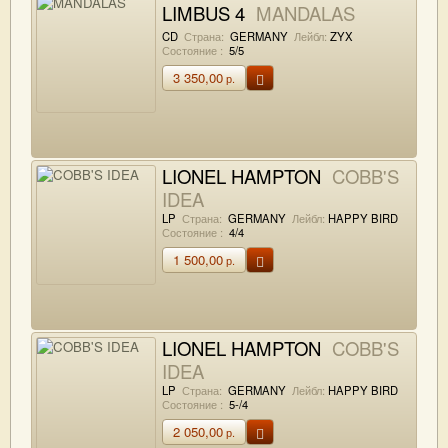
LIMBUS 4
MANDALAS
CD
Страна:
GERMANY
Лейбл:
ZYX
Состояние :
5/5
3 350,00
р.
LIONEL HAMPTON
COBB'S
IDEA
LP
Страна:
GERMANY
Лейбл:
HAPPY BIRD
Состояние :
4/4
1 500,00
р.
LIONEL HAMPTON
COBB'S
IDEA
LP
Страна:
GERMANY
Лейбл:
HAPPY BIRD
Состояние :
5-/4
2 050,00
р.