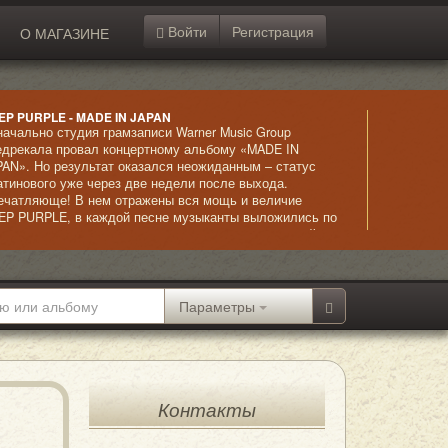
Войти
Регистрация
О МАГАЗИНЕ
EP PURPLE - MADE IN JAPAN
начально студия грамзаписи Warner Music Group
едрекала провал концертному альбому «MADE IN
PAN». Но результат оказался неожиданным – статус
атинового уже через две недели после выхода.
ечатляюще! В нем отражены вся мощь и величие
EP PURPLE, в каждой песне музыканты выложились по
ксимуму, выступая на пределе своих возможностей.
обый шарм композициям придают оригинальные
тупления с таинственно-загадочным звучанием и
ртуозное исполнение гитарных партий.
Параметры
Контакты