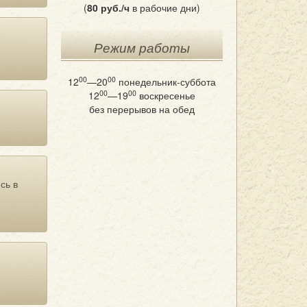
(
80 руб./ч
в рабочие дни)
Режим работы
00
00
12
—20
понедельник-суббота
00
00
12
—19
воскресенье
без перерывов на обед
сь в