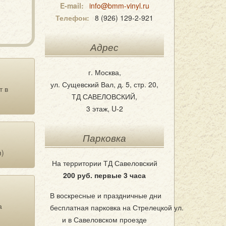
E-mail:
info@bmm-vinyl.ru
Телефон:
8 (926) 129-2-921
Адрес
г. Москва,
ул. Сущевский Вал, д. 5, стр. 20,
т в
ТД САВЕЛОВСКИЙ,
3 этаж, U-2
Парковка
я)
На территории ТД Савеловский
200 руб. первые 3 часа
В воскресные и праздничные дни
а
бесплатная парковка на Стрелецкой ул.
и в Савеловском проезде