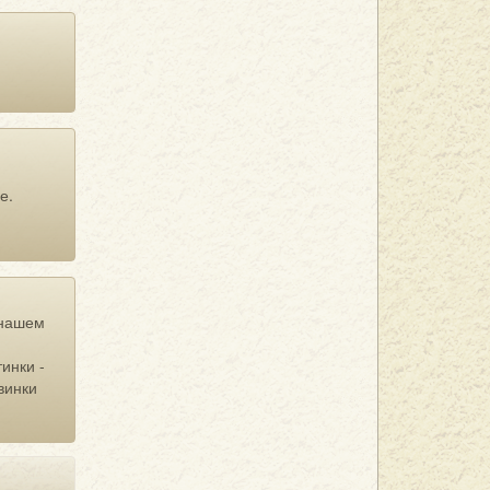
е.
нашем
инки -
винки