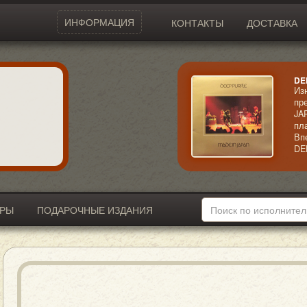
ИНФОРМАЦИЯ
КОНТАКТЫ
ДОСТАВКА
DE
Из
пр
JA
пл
Вп
DE
ма
Ос
вс
ви
ИРЫ
ПОДАРОЧНЫЕ ИЗДАНИЯ